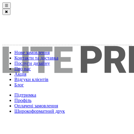
☰
✖
Нове замовлення
Контакти та доставка
Послуги дизайну
Про нас
Акція
Відгуки клієнтів
Блог
Підтримка
Профіль
Оплачені замовлення
Широкоформатний друк