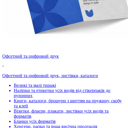
Офсетний та цифровий друк
›
Офсетний та цифровий друк, листівки, каталоги
Великі та малі тиражі
Наліпки та етикетки усіх видів від стікерпаків до
рулонних
Книги, каталоги, брошури з шиттям на пружину, скобу
та клей
Візитки, флаєри, плакати, листівки усіх видів та
форматів
Бланки усіх форматів
Хенгери, папки та інша висічна продукція