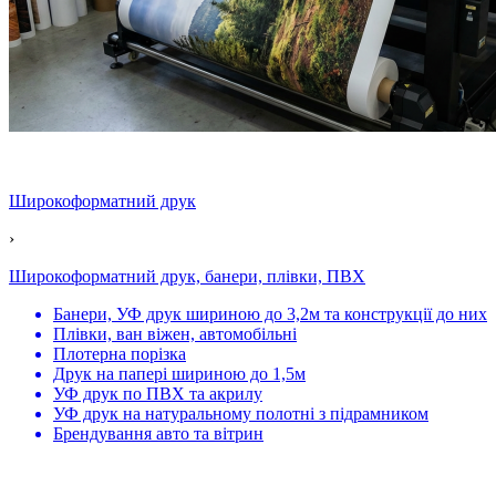
Широкоформатний друк
›
Широкоформатний друк, банери, плівки, ПВХ
Банери, УФ друк шириною до 3,2м та конструкції до них
Плівки, ван віжен, автомобільні
Плотерна порізка
Друк на папері шириною до 1,5м
УФ друк по ПВХ та акрилу
УФ друк на натуральному полотні з підрамником
Брендування авто та вітрин