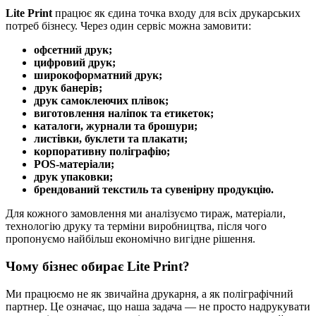
Lite Print
працює як єдина точка входу для всіх друкарських
потреб бізнесу. Через один сервіс можна замовити:
офсетний друк;
цифровий друк;
широкоформатний друк;
друк банерів;
друк самоклеючих плівок;
виготовлення наліпок та етикеток;
каталоги, журнали та брошури;
листівки, буклети та плакати;
корпоративну поліграфію;
POS-матеріали;
друк упаковки;
брендований текстиль та сувенірну продукцію.
Для кожного замовлення ми аналізуємо тираж, матеріали,
технологію друку та терміни виробництва, після чого
пропонуємо найбільш економічно вигідне рішення.
Чому бізнес обирає Lite Print?
Ми працюємо не як звичайна друкарня, а як поліграфічний
партнер. Це означає, що наша задача — не просто надрукувати