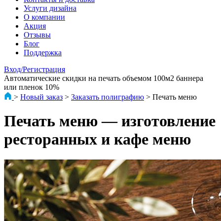
Услуги дизайна
О компании
Акция
Отзывы
Блог
Поддержка
Вход/Регистрация
Автоматические скидки на печать объемом 100м2 баннера
или пленок 10%
>
Новый заказ
>
Заказать полиграфию
> Печать меню
Печать меню — изготовление
ресторанных и кафе меню